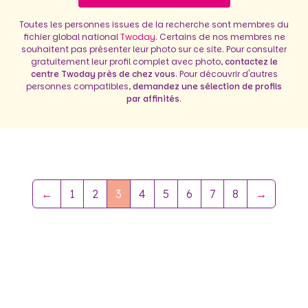
Toutes les personnes issues de la recherche sont membres du
fichier global national
Twoday
. Certains de nos membres ne
souhaitent pas présenter leur photo sur ce site. Pour consulter
gratuitement leur profil complet avec photo,
contactez le
centre Twoday près de chez vous
. Pour découvrir d'autres
personnes compatibles,
demandez une sélection de profils
par affinités
.
←
1
2
3
4
5
6
7
8
→