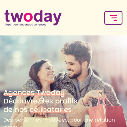
Agences Twoday
Découvrez les profils
de nos
célibataires
Des personnes motivées, pour une relation
sincère.