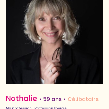
Nathalie
• 59 ans •
Célibataire
Ma profession :
Profession libérale