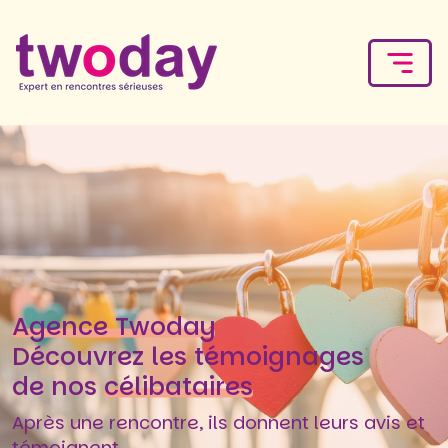
Agence Twoday
Découvrez les témoignages
de nos
célibataires
Après une rencontre, ils donnent leurs avis et
témoignent.