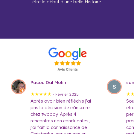
être le début d’une belle Histoire.
Pacou Dal Molin
so
★★★★★
★
- Février 2025
Après avoir bien réfléchis j'ai
Sou
pris la décision de m'inscrire
êtr
chez twoday. Après 4
per
rencontres non concluantes,
pre
j'ai fait la connaissance de
con
Christophe, nous avons eu
mett