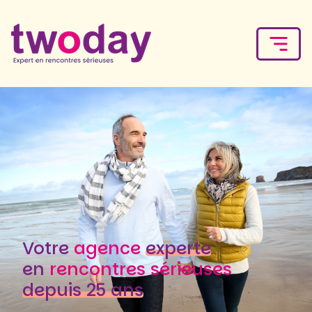
Votre
agence
experte
en
rencontres sérieuses
depuis 25 ans