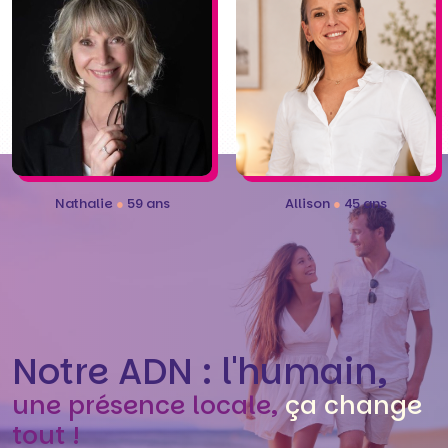
Nathalie
●
59 ans
Allison
●
45 ans
Notre ADN : l'humain,
une présence locale,
ça change
tout !